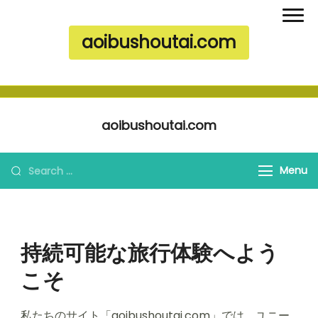
aoibushoutai.com
Skip to content
aoibushoutai.com
Search for:
Menu
持続可能な旅行体験へよう
こそ
私たちのサイト「aoibushoutai.com」では、ユニー