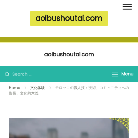
aoibushoutai.com
Skip to content
aoibushoutai.com
Search for:
Menu
Home
文化体験
モロッコの職人技：技術、コミュニティへの
影響、文化的意義